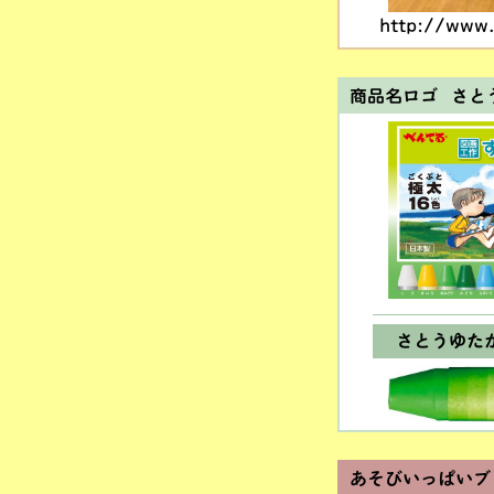
http://www.
商品名ロゴ さと
さとうゆた
あそびいっぱいブ