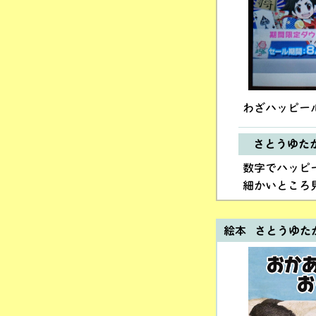
わざハッピー
さとうゆた
数字でハッピ
細かいところ
絵本 さとうゆた