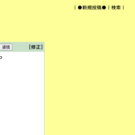
｜
●新規投稿●
｜
検索
｜
[修正]
つ