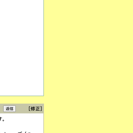
[修正]
す。