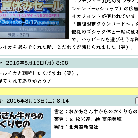
ニンテンドー3DSのオンライ
ンテンドーeショップ）の広
イカフォントが使われていま
「期間限定ダウンロード〜」
他社のゴシック体と一緒に使
で、ハッピーNを選びそうな
ルイカを選んでくれた所、こだわりが感じられました（笑）。
か
2016年8月15日(月) 8:08
ールイカと判断したんですね（笑）。
見てくれてありがとう！
か
2016年8月13日(土) 8:14
書名：おかあさん牛からのおくりもの
著者：文 松岩達、絵 冨田美穂
発行：北海道新聞社