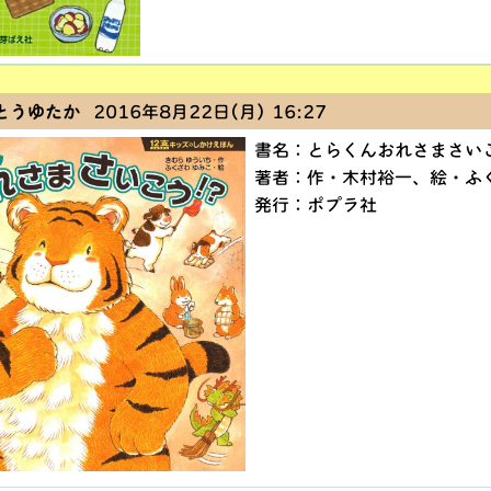
とうゆたか
2016年8月22日(月) 16:27
書名：とらくんおれさまさい
著者：作・木村裕一、絵・ふ
発行：ポプラ社