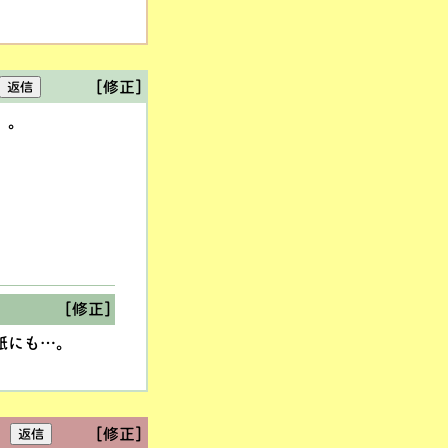
[修正]
」。
[修正]
紙にも…。
[修正]