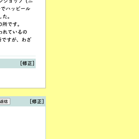
ンショップ（ニ
告でハッピール
した。
の所です。
われているの
所ですが、わざ
[修正]
[修正]