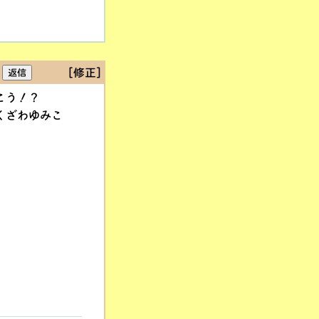
[修正]
こう！？
くざわゆみこ