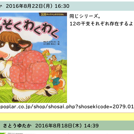
か
2016年8月22日(月) 16:30
同じシリーズ。
12の干支それぞれ存在する
poplar.co.jp/shop/shosai.php?shosekicode=2079.0
 さとうゆたか
2016年8月18日(木) 14:39