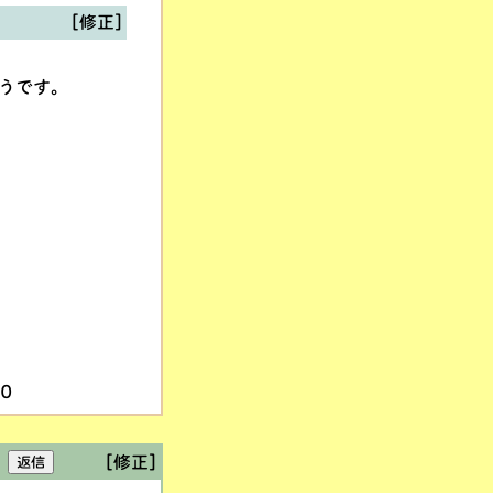
[修正]
ようです。
10
[修正]