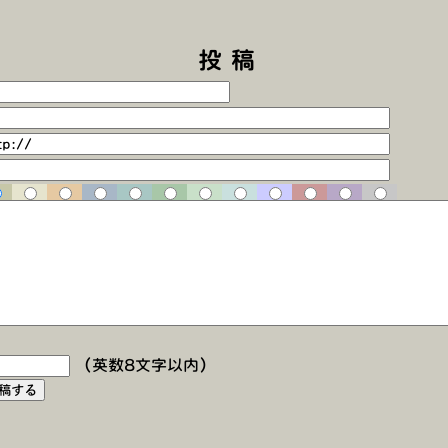
投 稿
（英数8文字以内）