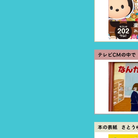
テレビCMの中で
本の表紙 さとう