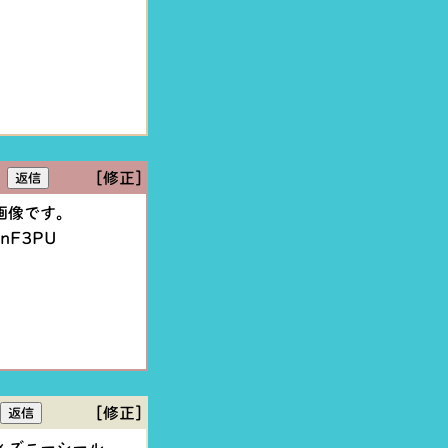
[修正]
画像です。
CnF3PU
[修正]