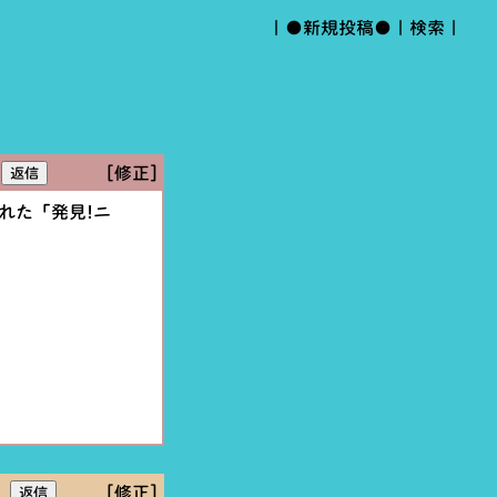
｜
●新規投稿●
｜
検索
｜
[修正]
れた「発見!ニ
[修正]