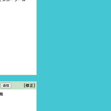
ィズニーシール
[修正]
発