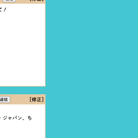
て！
[修正]
・ジャパン、ち