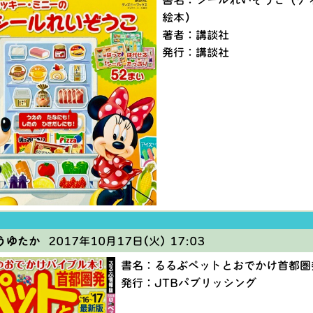
書名：シールれいぞうこ（デ
絵本）
著者：講談社
発行：講談社
うゆたか
2017年10月17日(火) 17:03
書名：るるぶペットとおでかけ首都圏
発行：JTBパブリッシング