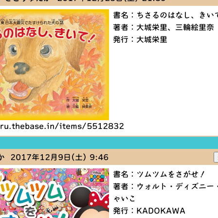
書名：ちさるのはなし、きい
著者：大城栄里、三輪絵里奈
発行：大城栄里
aru.thebase.in/items/5512832
か
2017年12月9日(土) 9:46
書名：ツムツムをさがせ！
著者：ウォルト・ディズニー
ゃいこ
発行：KADOKAWA