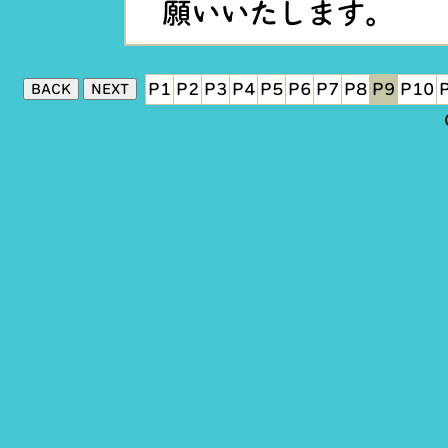
願いいたします。
P1
P2
P3
P4
P5
P6
P7
P8
P9
P10