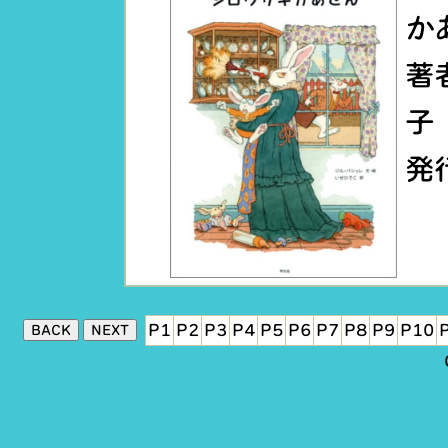
か
著
子
発
P1
P2
P3
P4
P5
P6
P7
P8
P9
P10