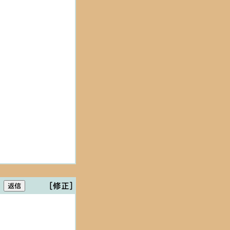
[修正]
。