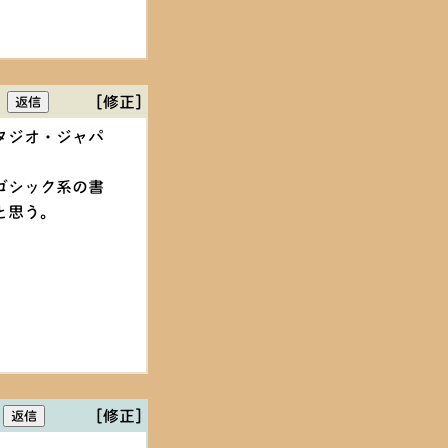
[修正]
タジオ・ジャパ
ゴシック系の書
と思う。
[修正]