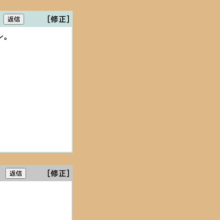
[修正]
シ。
[修正]