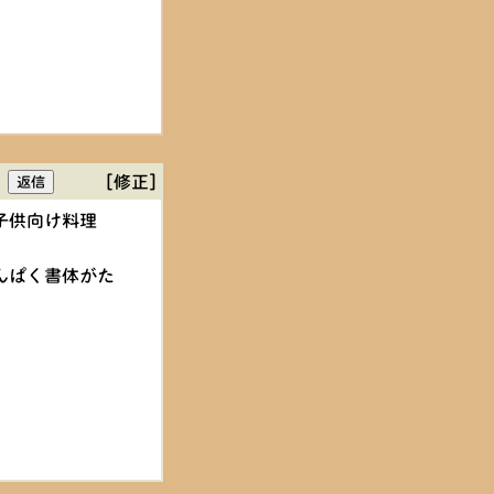
[修正]
子供向け料理
んぱく書体がた