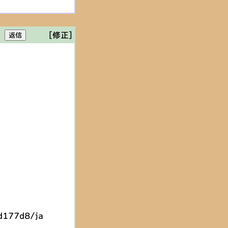
[修正]
d177d8/ja