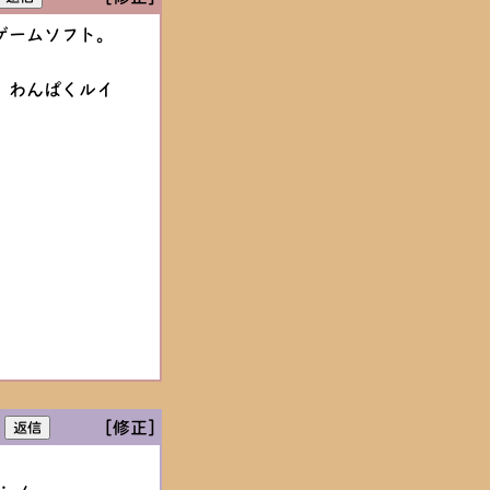
ゲームソフト。
、わんぱくルイ
[修正]