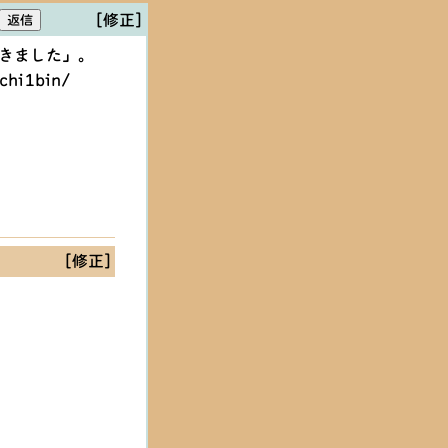
[修正]
てきました」。
chi1bin/
[修正]