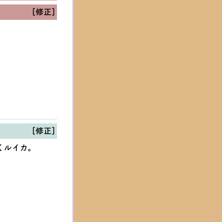
[修正]
[修正]
くルイカ。