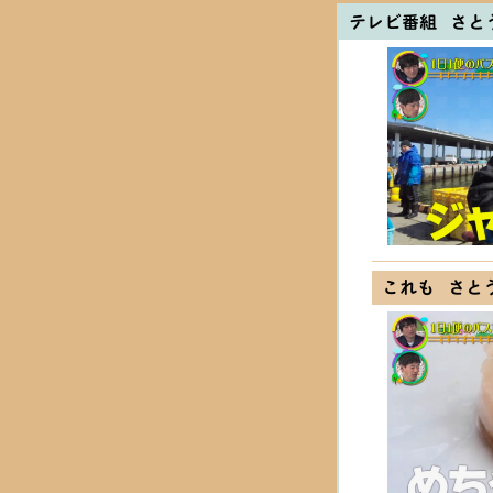
テレビ番組 さと
これも さと