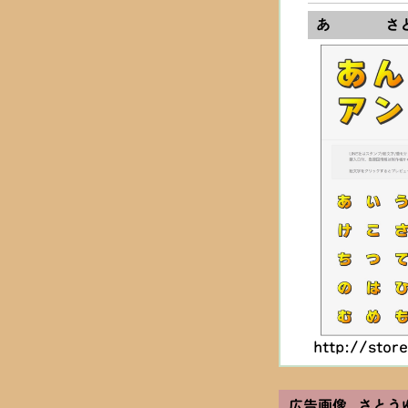
あ さと
http://sto
広告画像 さとう