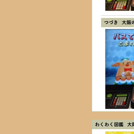
つづき 大阪
わくわく図鑑 大