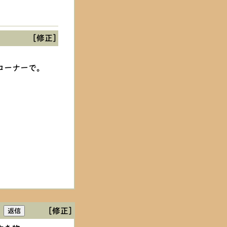
[修正]
コーナーで。
[修正]