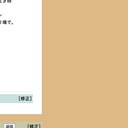
生き物
ン
り場で。
[修正]
[修正]